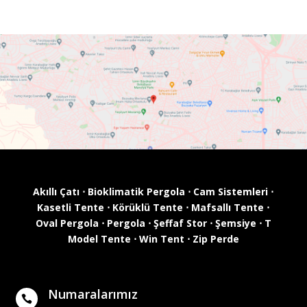
Akıllı Çatı
⋅
Bioklimatik Pergola
⋅
Cam Sistemleri
⋅
Kasetli Tente
⋅
Körüklü Tente
⋅
Mafsallı Tente
⋅
Oval Pergola
⋅
Pergola
⋅
Şeffaf Stor
⋅
Şemsiye
⋅
T
Model Tente
⋅
Win Tent
⋅
Zip Perde
Numaralarımız
