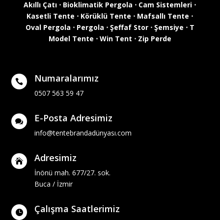
Akıllı Çatı
⋅
Bioklimatik Pergola
⋅
Cam Sistemleri
⋅
Kasetli Tente
⋅
Körüklü Tente
⋅
Mafsallı Tente
⋅
Oval Pergola
⋅
Pergola
⋅
Şeffaf Stor
⋅
Şemsiye
⋅
T
Model Tente
⋅
Win Tent
⋅
Zip Perde
Numaralarımız

0507 563 59 47
E-Posta Adresimiz

info@tentebrandadünyası.com
Adresimiz

İnönü mah. 677/27. sok.
Buca / İzmir
Çalışma Saatlerimiz
