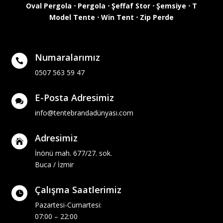
Oval Pergola
⋅
Pergola
⋅
Şeffaf Stor
⋅
Şemsiye
⋅
T
Model Tente
⋅
Win Tent
⋅
Zip Perde
Numaralarımız

0507 563 59 47
E-Posta Adresimiz

info@tentebrandadünyası.com
Adresimiz

İnönü mah. 677/27. sok.
Buca / İzmir
Çalışma Saatlerimiz

Pazartesi-Cumartesi:
07:00 – 22:00